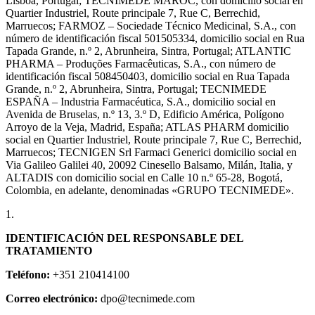
Lisboa, Portugal; TECNIMEDE MAROC, con domicilio social en
Quartier Industriel, Route principale 7, Rue C, Berrechid,
Marruecos; FARMOZ – Sociedade Técnico Medicinal, S.A., con
número de identificación fiscal 501505334, domicilio social en Rua
Tapada Grande, n.º 2, Abrunheira, Sintra, Portugal; ATLANTIC
PHARMA – Produções Farmacêuticas, S.A., con número de
identificación fiscal 508450403, domicilio social en Rua Tapada
Grande, n.º 2, Abrunheira, Sintra, Portugal; TECNIMEDE
ESPAÑA – Industria Farmacéutica, S.A., domicilio social en
Avenida de Bruselas, n.º 13, 3.º D, Edificio América, Polígono
Arroyo de la Veja, Madrid, España; ATLAS PHARM domicilio
social en Quartier Industriel, Route principale 7, Rue C, Berrechid,
Marruecos; TECNIGEN Srl Farmaci Generici domicilio social en
Via Galileo Galilei 40, 20092 Cinesello Balsamo, Milán, Italia, y
ALTADIS con domicilio social en Calle 10 n.º 65-28, Bogotá,
Colombia, en adelante, denominadas «GRUPO TECNIMEDE».
1.
IDENTIFICACIÓN DEL RESPONSABLE DEL
TRATAMIENTO
Teléfono:
+351 210414100
Correo electrónico:
dpo@tecnimede.com