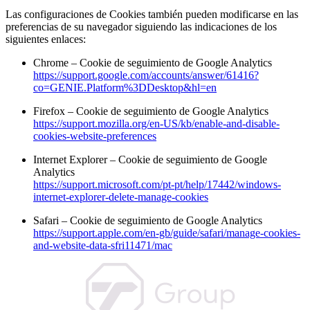
Las configuraciones de Cookies también pueden modificarse en las
preferencias de su navegador siguiendo las indicaciones de los
siguientes enlaces:
Chrome – Cookie de seguimiento de Google Analytics
https://support.google.com/accounts/answer/61416?
co=GENIE.Platform%3DDesktop&hl=en
Firefox – Cookie de seguimiento de Google Analytics
https://support.mozilla.org/en-US/kb/enable-and-disable-
cookies-website-preferences
Internet Explorer – Cookie de seguimiento de Google
Analytics
https://support.microsoft.com/pt-pt/help/17442/windows-
internet-explorer-delete-manage-cookies
Safari – Cookie de seguimiento de Google Analytics
https://support.apple.com/en-gb/guide/safari/manage-cookies-
and-website-data-sfri11471/mac