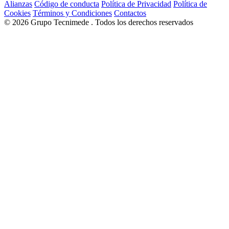
Alianzas
Código de conducta
Política de Privacidad
Política de
Cookies
Términos y Condiciones
Contactos
© 2026
Grupo Tecnimede
. Todos los derechos reservados