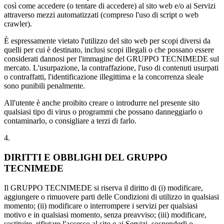
così come accedere (o tentare di accedere) al sito web e/o ai Servizi
attraverso mezzi automatizzati (compreso l'uso di script o web
crawler).
È espressamente vietato l'utilizzo del sito web per scopi diversi da
quelli per cui è destinato, inclusi scopi illegali o che possano essere
considerati dannosi per l'immagine del GRUPPO TECNIMEDE sul
mercato. L'usurpazione, la contraffazione, l'uso di contenuti usurpati
o contraffatti, l'identificazione illegittima e la concorrenza sleale
sono punibili penalmente.
All'utente è anche proibito creare o introdurre nel presente sito
qualsiasi tipo di virus o programmi che possano danneggiarlo o
contaminarlo, o consigliare a terzi di farlo.
4.
DIRITTI E OBBLIGHI DEL GRUPPO
TECNIMEDE
Il GRUPPO TECNIMEDE si riserva il diritto di (i) modificare,
aggiungere o rimuovere parti delle Condizioni di utilizzo in qualsiasi
momento; (ii) modificare o interrompere i servizi per qualsiasi
motivo e in qualsiasi momento, senza preavviso; (iii) modificare,
sostituire, rifiutare l'accesso al sito e ai Servizi, sospenderli o